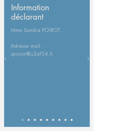
Information
déclarant
Mme Sandra POIROT
Adresse mail :
spoirot@u2af54.fr