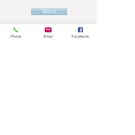
Menu
Phone
Email
Facebook
03 83 40 33 53
contact@u2af54.fr
Qualité
U2AF-54
Politique de confidentialité