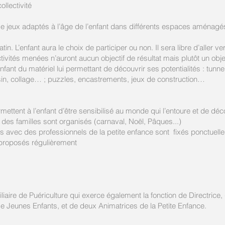
ollectivité
e jeux adaptés à l’âge de l’enfant dans différents espaces aménagés 
in. L’enfant aura le choix de participer ou non. Il sera libre d’aller ve
ivités menées n’auront aucun objectif de résultat mais plutôt un object
nfant du matériel lui permettant de découvrir ses potentialités : tunnel
ssin, collage… ; puzzles, encastrements, jeux de construction…
ettent à l’enfant d’être sensibilisé au monde qui l’entoure et de dé
es familles sont organisés (carnaval, Noël, Pâques...)
 avec des professionnels de la petite enfance sont fixés ponctuell
 proposés régulièrement
aire de Puériculture qui exerce également la fonction de Directrice, 
de Jeunes Enfants, et de deux Animatrices de la Petite Enfance.