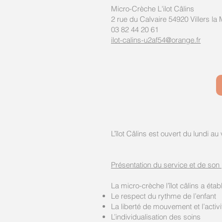
Micro-Crèche L'ilot Câlins
2 rue du Calvaire 54920 Villers l
03 82 44 20 61
ilot-calins-u2af54@orange.fr
L’îlot Câlins est ouvert du lundi a
Présentation du service et de son p
La micro-crèche l’îlot câlins a éta
Le respect du rythme de l’enfant
La liberté de mouvement et l’acti
L’individualisation des soins