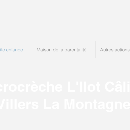
ite enfance
Maison de la parentalité
Autres actions
rocrèche L'Ilot Câl
Villers La Montagn