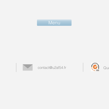
Menu
contact@u2af54.fr
Qua