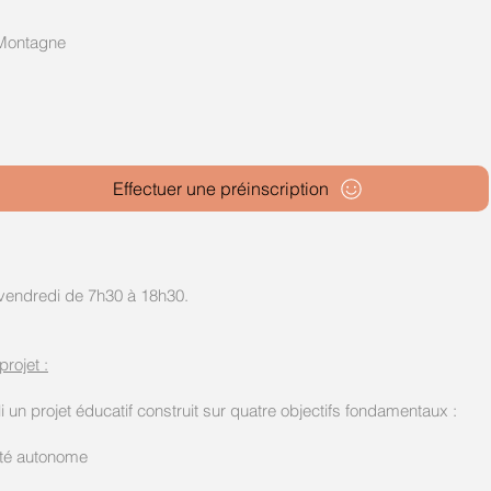
a Montagne
Effectuer une préinscription
u vendredi de 7h30 à 18h30.
rojet :
bli un projet éducatif construit sur quatre objectifs fondamentaux :
vité autonome