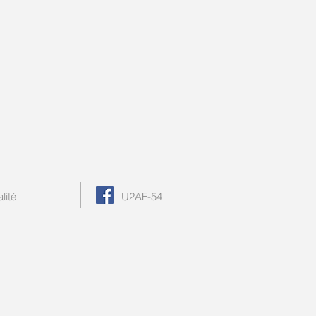
lité
U2AF-54